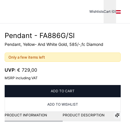
Wishlists
Cart (0)
Pendant - FA886G/SI
Pendant, Yellow- And White Gold, 585/-,fc Diamond
Only a few items left
UVP
:
€ 729,00
MSRP including VAT
ADD TO CART
ADD TO WISHLIST
PRODUCT INFORMATION
PRODUCT DESCRIPTION