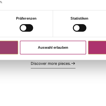
collection.
n.
Präferenzen
Statistiken
ngs · FA887G/SI
Ring · FA884G/SI
tock
llow Gold, 585/-,fc Diamond
Ring, Yellow- And White Gold, 58
Diamond
UVP
:
€ 1.229,00
Auswahl erlauben
Discover more pieces.