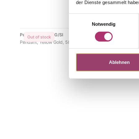
der Dienste gesammelt habe
Einwilligungsauswahl
Notwendig
Pendant · FA885G/SI
Stud Earri
Out of stock
Out of s
Pendant, Yellow Gold, 585/-,fc Diamond
Earring, Ye
Ablehnen