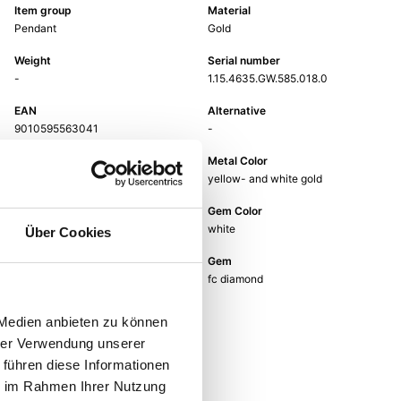
Item group
Material
Pendant
Gold
Weight
Serial number
-
1.15.4635.GW.585.018.0
EAN
Alternative
9010595563041
-
Metal Fineness
Metal Color
585
yellow- and white gold
Size
Gem Color
-
white
Über Cookies
Gem Type
Gem
Diamond
fc diamond
 Medien anbieten zu können
hrer Verwendung unserer
 führen diese Informationen
ie im Rahmen Ihrer Nutzung