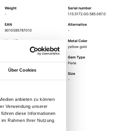
Weight
Serial number
-
1.15.5172.GG.585.067.0
EAN
Alternative
9010595787010
-
Metal Fineness
Metal Color
585
yellow gold
Gem Color
Gem Type
Perle
Perle
Über Cookies
Gem
Size
fwp white
-
 Medien anbieten zu können
hrer Verwendung unserer
 führen diese Informationen
ie im Rahmen Ihrer Nutzung