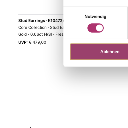
Einwilligungsauswahl
Notwendig
Stud Earrings · K10472/G
Core Collection · Stud Earrings · 14k Yellow
Gold · 0.06ct H/SI · Freshwater Pearl 7mm
UVP
:
€ 479,00
Ablehnen