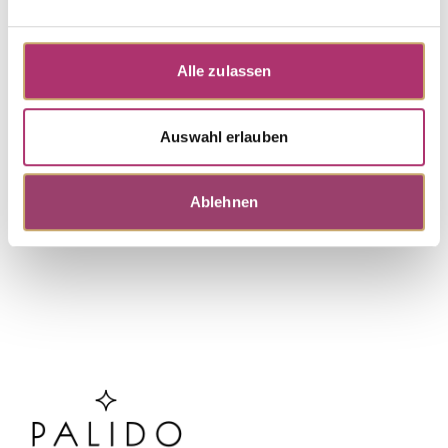
Ring · K11235R
First Love · Ring · 14k rose gold · Brilliant 0.04ct
H/P
Alle zulassen
UVP
:
€ 527,00
Auswahl erlauben
Discover more pieces.
Ablehnen