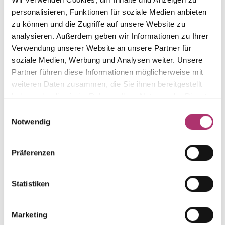
personalisieren, Funktionen für soziale Medien anbieten
zu können und die Zugriffe auf unsere Website zu
analysieren. Außerdem geben wir Informationen zu Ihrer
Stud Earrings · K11236G
Verwendung unserer Website an unsere Partner für
Out of stock
First Love · Ear Jewelry · 14k Yellow Gold · Brilliant
soziale Medien, Werbung und Analysen weiter. Unsere
0.06ct H/P
Partner führen diese Informationen möglicherweise mit
weiteren Daten zusammen, die Sie ihnen bereitgestellt
haben oder die sie im Rahmen Ihrer Nutzung der Dienste
Ring · K11235
gesammelt haben.
Einwilligungsauswahl
First Love · Ring · 14k White Gold · Brilliant 0.04ct
Notwendig
H/P
UVP
:
€ 546,00
Präferenzen
Ring · K11235G
Out of stock
Statistiken
First Love · Ring · Yellow gold 585 · Brilliant 0.04ct
H/P
Marketing