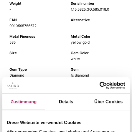
Weight
Serial number
-
1.15.5825.GG.585.018.0
EAN
Alternative
9010595756672
-
Metal Fineness
Metal Color
585
yellow gold
Size
Gem Color
-
white
Gem Type
Gem
Diamond
fc diamond
Zustimmung
Details
Über Cookies
The matching pieces
Diese Webseite verwendet Cookies
from this collection.
Wir verwenden Cookies, um Inhalte und Anzeigen zu