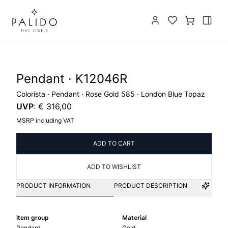
Pendant · K12046R
Colorista · Pendant · Rose Gold 585 · London Blue Topaz
UVP
:
€ 316,00
MSRP including VAT
ADD TO CART
ADD TO WISHLIST
PRODUCT INFORMATION
PRODUCT DESCRIPTION
Item group
Material
Pendant
Gold