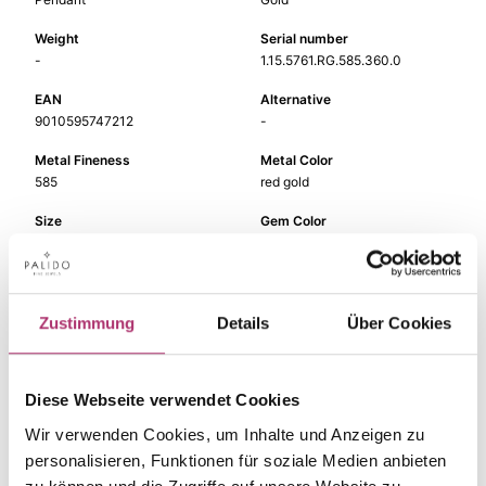
Weight
Serial number
-
1.15.5761.RG.585.360.0
EAN
Alternative
9010595747212
-
Metal Fineness
Metal Color
585
red gold
Size
Gem Color
-
blue
Gem Type
Gem
Colored stone
topaz lb
Zustimmung
Details
Über Cookies
Diese Webseite verwendet Cookies
The matching pieces
Wir verwenden Cookies, um Inhalte und Anzeigen zu
personalisieren, Funktionen für soziale Medien anbieten