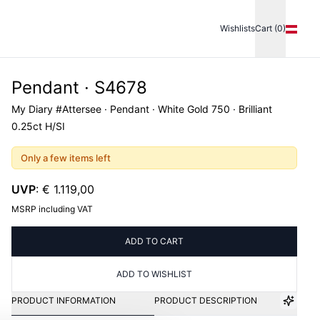
Wishlists
Cart (0)
Pendant · S4678
My Diary #Attersee · Pendant · White Gold 750 · Brilliant
0.25ct H/SI
Only a few items left
UVP
:
€ 1.119,00
MSRP including VAT
ADD TO CART
ADD TO WISHLIST
PRODUCT INFORMATION
PRODUCT DESCRIPTION