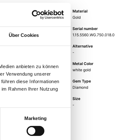
Item group
Material
Pendant
Gold
Weight
Serial number
-
1.15.5560.WG.750.018.0
Über Cookies
EAN
Alternative
9010595684029
-
Metal Fineness
Metal Color
 Medien anbieten zu können
750
white gold
hrer Verwendung unserer
Gem Color
Gem Type
 führen diese Informationen
white
Diamond
ie im Rahmen Ihrer Nutzung
Gem
Size
fc diamond
-
Marketing