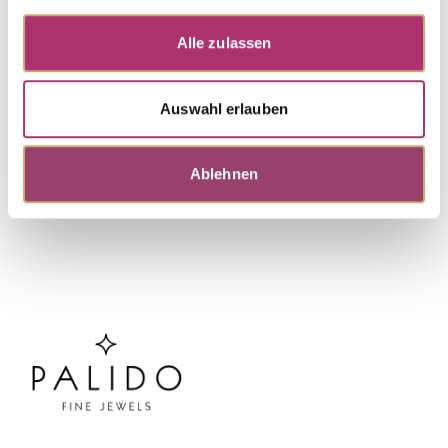
Ring · S4740
Out of stock
Joy · Ring · 18k white gold · Brilliant 0.07ct H/SI
Alle zulassen
Auswahl erlauben
Discover more pieces.
Ablehnen