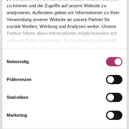
The matching pieces
zu können und die Zugriffe auf unsere Website zu
analysieren. Außerdem geben wir Informationen zu Ihrer
from this collection.
Verwendung unserer Website an unsere Partner für
soziale Medien, Werbung und Analysen weiter. Unsere
Partner führen diese Informationen möglicherweise mit
weiteren Daten zusammen, die Sie ihnen bereitgestellt
haben oder die sie im Rahmen Ihrer Nutzung der Dienste
Ring · S4740/R
Out of stock
gesammelt haben.
Einwilligungsauswahl
Joy · Ring · 18k rose gold · Brilliant 0.07ct H/SI
Notwendig
Ring · S4741
Präferenzen
Out of stock
Joy · Ring · 18K white gold · Brilliant 0.17ct H/SI
Statistiken
Ring · S4740/G
Out of stock
Joy · Ring · Yellow gold 18K · Brilliant 0.07ct H/SI
Marketing