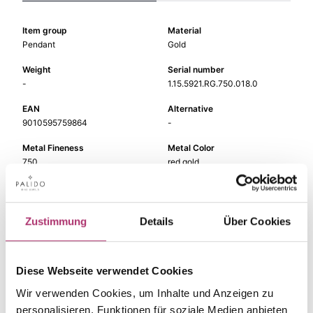
Item group
Material
Pendant
Gold
Weight
Serial number
-
1.15.5921.RG.750.018.0
EAN
Alternative
9010595759864
-
Metal Fineness
Metal Color
750
red gold
Size
Gem Color
-
white
Zustimmung
Details
Über Cookies
Gem Type
Gem
Diamond
fc diamond
Diese Webseite verwendet Cookies
Wir verwenden Cookies, um Inhalte und Anzeigen zu
personalisieren, Funktionen für soziale Medien anbieten