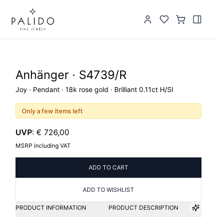
Anhänger · S4739/R
Joy · Pendant · 18k rose gold · Brilliant 0.11ct H/SI
Only a few items left
UVP
:
€ 726,00
MSRP including VAT
ADD TO CART
ADD TO WISHLIST
PRODUCT INFORMATION
PRODUCT DESCRIPTION