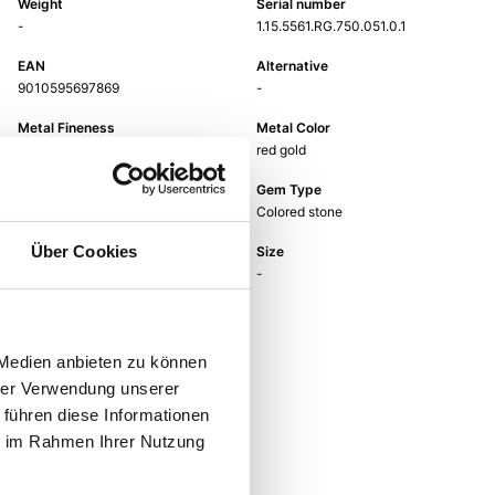
Weight
Serial number
-
1.15.5561.RG.750.051.0.1
EAN
Alternative
9010595697869
-
Metal Fineness
Metal Color
750
red gold
Gem Color
Gem Type
pink
Colored stone
Über Cookies
Gem
Size
quartz rose
-
 Medien anbieten zu können
hrer Verwendung unserer
 führen diese Informationen
ie im Rahmen Ihrer Nutzung