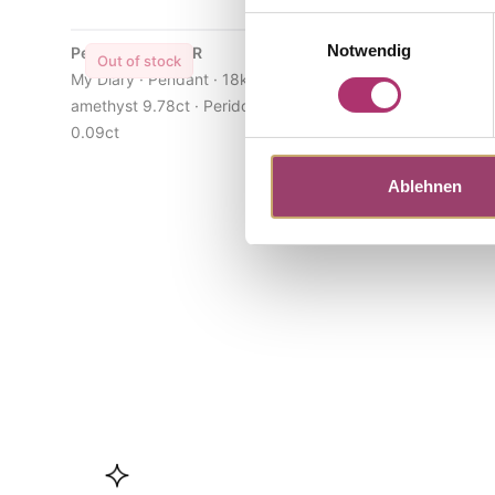
Einwilligungsauswahl
Notwendig
Pendant · S4821R
Pendant · 
Out of stock
Out of s
My Diary · Pendant · 18k rose gold · Green
My Diary · 
amethyst 9.78ct · Peridot · Topaz · Brilliant
quartz 9.94
0.09ct
Brilliant 0.
Ablehnen