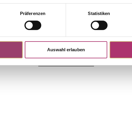
Präferenzen
Statistiken
S4820R
tock
Pendant · 18K rose gold · Rose
ct · Amethyst · Pink tourmaline ·
09ct
Auswahl erlauben
Discover more pieces.