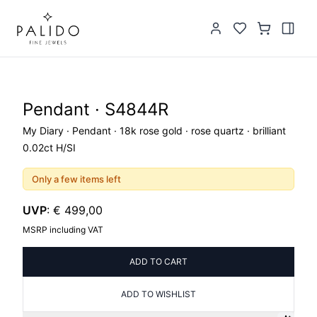
Pendant · S4844R
My Diary · Pendant · 18k rose gold · rose quartz · brilliant
0.02ct H/SI
Only a few items left
UVP
:
€ 499,00
MSRP including VAT
ADD TO CART
ADD TO WISHLIST