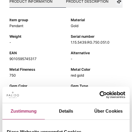
PRODUCT INFORMATION
PRODUCT DESCRIPTION
Item group
Material
Pendant
Gold
Weight
Serial number
-
1.15.5439.RG.750.051.0
EAN
Alternative
9010595745317
-
Metal Fineness
Metal Color
750
red gold
Gem Color
Gem Type
pink
Colored stone
Gem
Size
quartz rose
-
Zustimmung
Details
Über Cookies
Diese Webseite verwendet Cookies