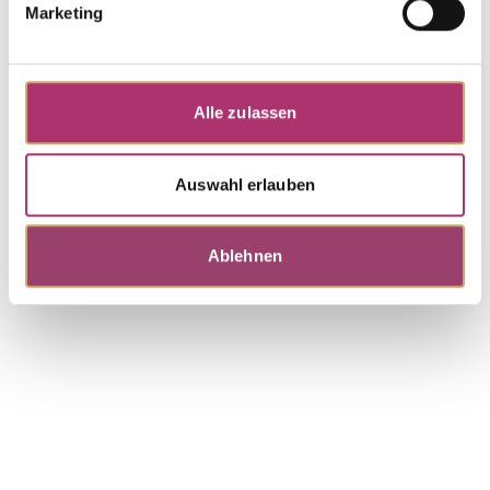
My Diary · Earrings · 18K Yellow Gold · Green
Marketing
Amethyst · Brilliant 0.04ct H/SI
Alle zulassen
Pendant · S4836
Out of stock
My Diary · Pendant · 18K white gold · grey
moonstone · brilliant-cut diamond 0.02ct H/SI
Auswahl erlauben
Ablehnen
Discover more pieces.