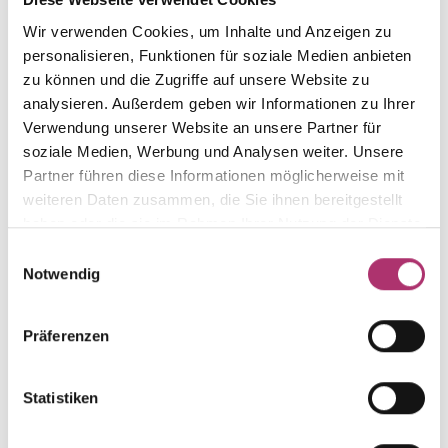
Wir verwenden Cookies, um Inhalte und Anzeigen zu
The matching pieces
personalisieren, Funktionen für soziale Medien anbieten
zu können und die Zugriffe auf unsere Website zu
from this collection.
analysieren. Außerdem geben wir Informationen zu Ihrer
Verwendung unserer Website an unsere Partner für
soziale Medien, Werbung und Analysen weiter. Unsere
Partner führen diese Informationen möglicherweise mit
weiteren Daten zusammen, die Sie ihnen bereitgestellt
Pendant · S4843
Out of stock
haben oder die sie im Rahmen Ihrer Nutzung der Dienste
My Diary · Pendant · 18K White Gold · Treated
gesammelt haben.
Topaz · Brillant 0.02ct H/SI
Einwilligungsauswahl
Notwendig
Pendant · S4840G
Out of stock
Präferenzen
My Diary · Pendant · 18K Yellow Gold · Green
Amethyst · Brilliant 0.02ct H/SI
Statistiken
Pendant · S4841G
Out of stock