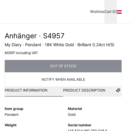
Wishlists
Cart (0)
Anhänger · S4957
My Diary · Pendant · 18K White Gold · Brilliant 0.24ct H/SI
MSRP including VAT
OUT OF STOCK
NOTIFY WHEN AVAILABLE
PRODUCT INFORMATION
PRODUCT DESCRIPTION
Item group
Material
Pendant
Gold
Weight
Serial number
-
1.15.5314.WG.750.018.0