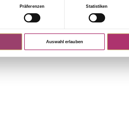
Präferenzen
Statistiken
S4958
tock
Earrings · 18K White Gold ·
30ct H/SI
Auswahl erlauben
Discover more pieces.