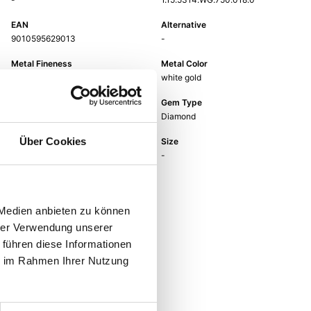
EAN
Alternative
9010595629013
-
Metal Fineness
Metal Color
750
white gold
Gem Color
Gem Type
white
Diamond
Über Cookies
Gem
Size
fc diamond
-
 Medien anbieten zu können
hrer Verwendung unserer
 führen diese Informationen
ie im Rahmen Ihrer Nutzung