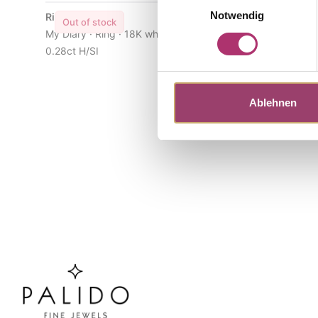
Notwendig
Ring · S4959
Pendant · 
Out of stock
Out of s
My Diary · Ring · 18K white gold · Brilliant
My Diary · 
0.28ct H/SI
Brilliant 0.
Ablehnen