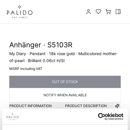
Anhänger · S5103R
My Diary · Pendant · 18k rose gold · Multicolored mother-
of-pearl · Brilliant 0.06ct H/SI
MSRP including VAT
OUT OF STOCK
NOTIFY WHEN AVAILABLE
PRODUCT INFORMATION
PRODUCT DESCRIPTION
Item group
Material
Pendant
Gold