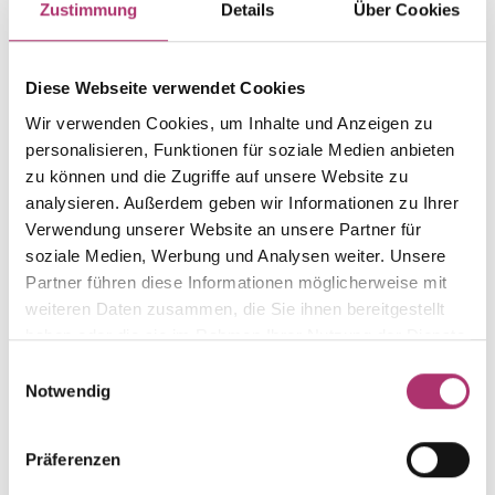
Zustimmung
Details
Über Cookies
Weight
Serial number
-
1.15.5860.RG.750.267.0
Diese Webseite verwendet Cookies
EAN
Alternative
Wir verwenden Cookies, um Inhalte und Anzeigen zu
9010595742095
-
personalisieren, Funktionen für soziale Medien anbieten
Metal Fineness
Metal Color
zu können und die Zugriffe auf unsere Website zu
750
red gold
analysieren. Außerdem geben wir Informationen zu Ihrer
Gem Color
Gem Type
Verwendung unserer Website an unsere Partner für
several colors
Perle
soziale Medien, Werbung und Analysen weiter. Unsere
Partner führen diese Informationen möglicherweise mit
Gem
Size
weiteren Daten zusammen, die Sie ihnen bereitgestellt
m.o.p. multicolor
-
haben oder die sie im Rahmen Ihrer Nutzung der Dienste
gesammelt haben.
Einwilligungsauswahl
Notwendig
Discover more pieces.
Präferenzen