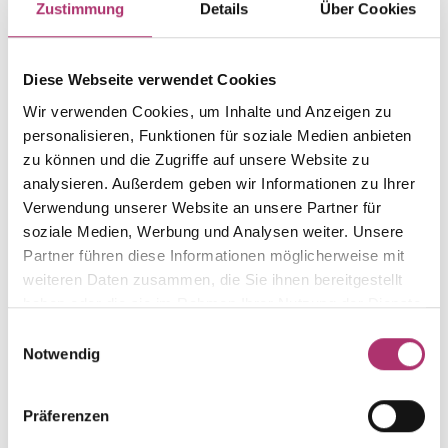
Zustimmung
Details
Über Cookies
Weight
Serial number
-
1.15.5595.RG.750.267.0
Diese Webseite verwendet Cookies
EAN
Alternative
Wir verwenden Cookies, um Inhalte und Anzeigen zu
9010595691973
-
personalisieren, Funktionen für soziale Medien anbieten
Metal Fineness
Metal Color
zu können und die Zugriffe auf unsere Website zu
750
red gold
analysieren. Außerdem geben wir Informationen zu Ihrer
Gem Color
Gem Type
Verwendung unserer Website an unsere Partner für
several colors
Perle
soziale Medien, Werbung und Analysen weiter. Unsere
Partner führen diese Informationen möglicherweise mit
Gem
Size
weiteren Daten zusammen, die Sie ihnen bereitgestellt
m.o.p. multicolor
-
haben oder die sie im Rahmen Ihrer Nutzung der Dienste
gesammelt haben.
Einwilligungsauswahl
Notwendig
Discover more pieces.
Präferenzen