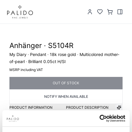
Anhänger · S5104R
My Diary · Pendant · 18k rose gold · Multicolored mother-
of-pearl · Brilliant 0.05ct H/SI
MSRP including VAT
OUT OF STOCK
NOTIFY WHEN AVAILABLE
PRODUCT INFORMATION
PRODUCT DESCRIPTION
Item group
Material
Pendant
Gold