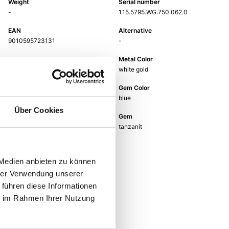
Weight
Serial number
-
1.15.5795.WG.750.062.0
EAN
Alternative
9010595723131
-
Metal Fineness
Metal Color
750
white gold
Size
Gem Color
-
blue
Über Cookies
Gem Type
Gem
Colored stone
tanzanit
 Medien anbieten zu können
hrer Verwendung unserer
 führen diese Informationen
ie im Rahmen Ihrer Nutzung