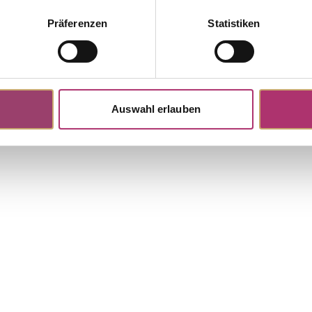
Präferenzen
Statistiken
96W
tock
Ring · 18k white gold · tanzanite
lliant-cut diamond 0.12ct G-H/SI
Auswahl erlauben
Discover more pieces.