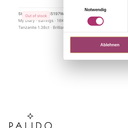
Einwilligungsauswahl
Notwendig
Stud Earrings · S5197W
Ring · S51
Out of stock
Out of s
My Diary · Earrings · 18K White Gold ·
My Diary · 
Tanzanite 1.38ct · Brilliant 0.17ct G-H/SI
1.10ct · bri
Ablehnen