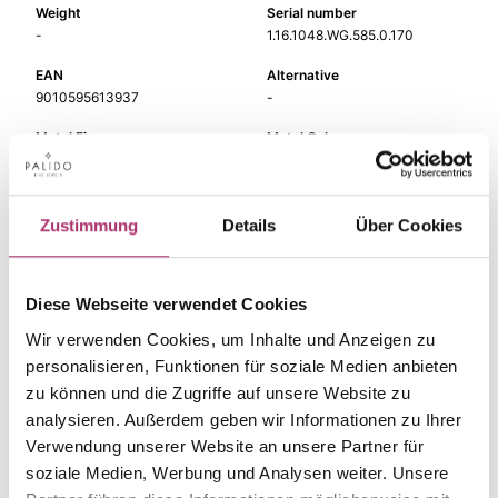
Weight
Serial number
-
1.16.1048.WG.585.0.170
EAN
Alternative
9010595613937
-
Metal Fineness
Metal Color
585
white gold
Length
Gem Color
17 cm
-
Zustimmung
Details
Über Cookies
Gem Type
Gem
-
-
Diese Webseite verwendet Cookies
Wir verwenden Cookies, um Inhalte und Anzeigen zu
personalisieren, Funktionen für soziale Medien anbieten
zu können und die Zugriffe auf unsere Website zu
The matching pieces
analysieren. Außerdem geben wir Informationen zu Ihrer
Verwendung unserer Website an unsere Partner für
from this collection.
soziale Medien, Werbung und Analysen weiter. Unsere