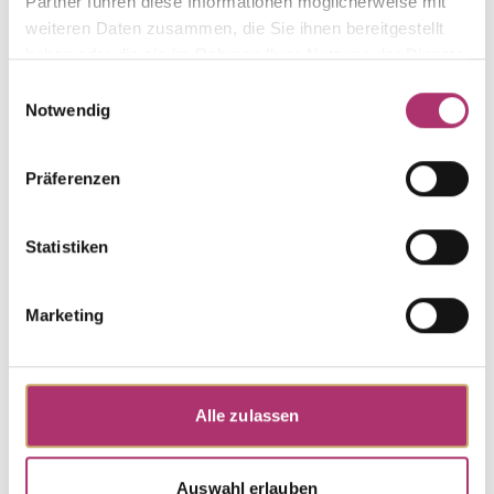
Partner führen diese Informationen möglicherweise mit
weiteren Daten zusammen, die Sie ihnen bereitgestellt
haben oder die sie im Rahmen Ihrer Nutzung der Dienste
gesammelt haben.
Einwilligungsauswahl
Necklace · K11271
Out of stock
Notwendig
Golden Moments · Necklace · 585 White Gold · 40
cm
Präferenzen
Necklace · K11271G
Out of stock
Statistiken
Golden Moments · Necklace · Yellow Gold 585 · 40
cm
Marketing
Discover more pieces.
Alle zulassen
Auswahl erlauben