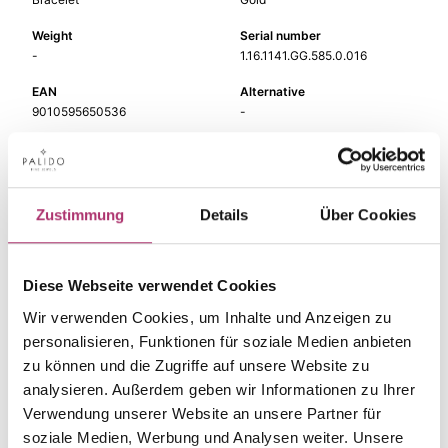
Weight
Serial number
-
1.16.1141.GG.585.0.016
EAN
Alternative
9010595650536
-
Metal Fineness
Metal Color
585
yellow gold
Length
Gem Color
Zustimmung
Details
Über Cookies
16 cm
-
Gem Type
Gem
-
-
Diese Webseite verwendet Cookies
Wir verwenden Cookies, um Inhalte und Anzeigen zu
personalisieren, Funktionen für soziale Medien anbieten
zu können und die Zugriffe auf unsere Website zu
analysieren. Außerdem geben wir Informationen zu Ihrer
The matching pieces
Verwendung unserer Website an unsere Partner für
soziale Medien, Werbung und Analysen weiter. Unsere