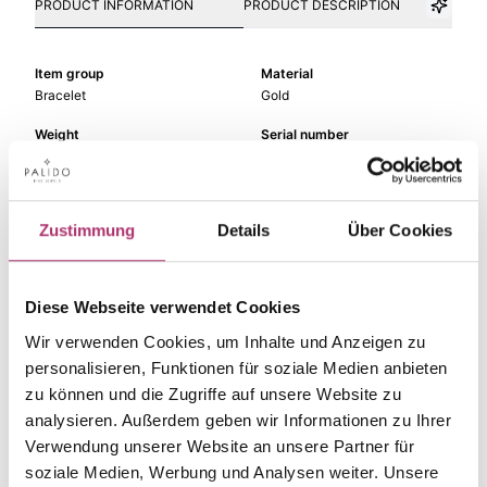
PRODUCT INFORMATION
PRODUCT DESCRIPTION
Item group
Material
Bracelet
Gold
Weight
Serial number
-
1.16.1291.GG.585.372.019
EAN
Alternative
9010595732348
-
Zustimmung
Details
Über Cookies
Metal Fineness
Metal Color
585
yellow gold
Diese Webseite verwendet Cookies
Length
Gem Color
19 cm
violett
Wir verwenden Cookies, um Inhalte und Anzeigen zu
personalisieren, Funktionen für soziale Medien anbieten
Gem Type
Gem
zu können und die Zugriffe auf unsere Website zu
Colored stone
quarz lila
analysieren. Außerdem geben wir Informationen zu Ihrer
Verwendung unserer Website an unsere Partner für
soziale Medien, Werbung und Analysen weiter. Unsere