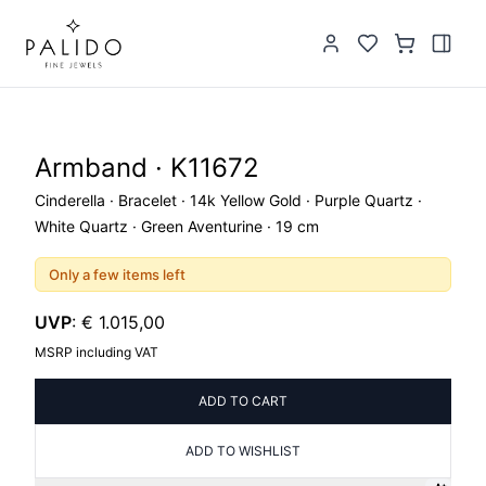
Armband · K11672
Cinderella · Bracelet · 14k Yellow Gold · Purple Quartz ·
White Quartz · Green Aventurine · 19 cm
Only a few items left
UVP
:
€ 1.015,00
MSRP including VAT
ADD TO CART
ADD TO WISHLIST