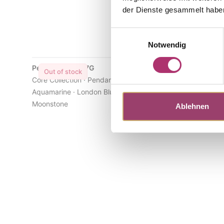
der Dienste gesammelt habe
Einwilligungsauswahl
Notwendig
Pendant · K11747G
Out of stock
Core Collection · Pendant · 14k Yellow Gold ·
Aquamarine · London Blue Topaz ·
Moonstone
Ablehnen