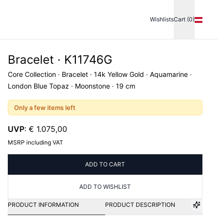
Wishlists
Cart (0)
Bracelet · K11746G
Core Collection · Bracelet · 14k Yellow Gold · Aquamarine ·
London Blue Topaz · Moonstone · 19 cm
Only a few items left
UVP
:
€ 1.075,00
MSRP including VAT
ADD TO CART
ADD TO WISHLIST
PRODUCT INFORMATION
PRODUCT DESCRIPTION