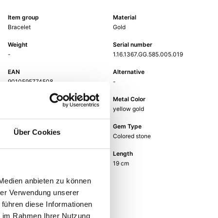
Item group
Material
Bracelet
Gold
Weight
Serial number
-
1.16.1367.GG.585.005.019
EAN
Alternative
9010595774508
-
Metal Fineness
Metal Color
585
yellow gold
Gem Color
Gem Type
Über Cookies
blue
Colored stone
Gem
Length
aquamarin
19 cm
 Medien anbieten zu können
hrer Verwendung unserer
 führen diese Informationen
ie im Rahmen Ihrer Nutzung