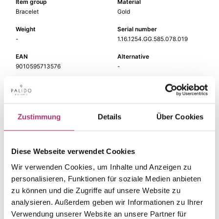
Item group
Material
Bracelet
Gold
Weight
Serial number
-
1.16.1254.GG.585.078.019
EAN
Alternative
9010595713576
-
Metal Fineness
Metal Color
585
yellow gold
Gem Color
Gem Type
Zustimmung
Details
Über Cookies
Perle
Perle
Gem
Length
mother of pearl
19 cm
Diese Webseite verwendet Cookies
Wir verwenden Cookies, um Inhalte und Anzeigen zu
personalisieren, Funktionen für soziale Medien anbieten
zu können und die Zugriffe auf unsere Website zu
analysieren. Außerdem geben wir Informationen zu Ihrer
The matching pieces
Verwendung unserer Website an unsere Partner für