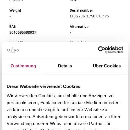
Weight
Serial number
-
1.16.926.RG.750.018.175
EAN
Alternative
9010595598937
-
Metal Fineness
Metal Color
750
red gold
Length
Gem Color
17,5cm
white
Zustimmung
Details
Über Cookies
Gem Type
Gem
Diamond
fc diamond
Diese Webseite verwendet Cookies
Wir verwenden Cookies, um Inhalte und Anzeigen zu
personalisieren, Funktionen für soziale Medien anbieten
zu können und die Zugriffe auf unsere Website zu
The matching pieces
analysieren. Außerdem geben wir Informationen zu Ihrer
Verwendung unserer Website an unsere Partner für