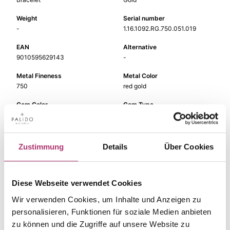
Weight
Serial number
-
1.16.1092.RG.750.051.019
EAN
Alternative
9010595629143
-
Metal Fineness
Metal Color
750
red gold
Gem Color
Gem Type
pink
Colored stone
Gem
Length
quartz rose
19 cm
Zustimmung
Details
Über Cookies
Diese Webseite verwendet Cookies
Wir verwenden Cookies, um Inhalte und Anzeigen zu
The matching pieces
personalisieren, Funktionen für soziale Medien anbieten
zu können und die Zugriffe auf unsere Website zu