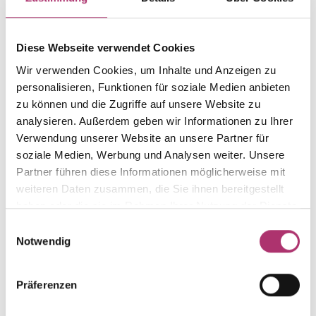
Weight
Serial number
-
1.78.1.WG.585.017
Diese Webseite verwendet Cookies
EAN
Alternative
9010595752827
-
Wir verwenden Cookies, um Inhalte und Anzeigen zu
personalisieren, Funktionen für soziale Medien anbieten
Metal Fineness
Metal Color
585
white gold
zu können und die Zugriffe auf unsere Website zu
analysieren. Außerdem geben wir Informationen zu Ihrer
Gem Color
Gem Type
Verwendung unserer Website an unsere Partner für
white
Diamond
soziale Medien, Werbung und Analysen weiter. Unsere
Gem
Partner führen diese Informationen möglicherweise mit
diamond
weiteren Daten zusammen, die Sie ihnen bereitgestellt
haben oder die sie im Rahmen Ihrer Nutzung der Dienste
gesammelt haben.
Einwilligungsauswahl
Notwendig
Discover more pieces.
Präferenzen