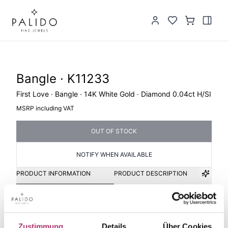
Bangle · K11233
First Love · Bangle · 14K White Gold · Diamond 0.04ct H/SI
MSRP including VAT
OUT OF STOCK
NOTIFY WHEN AVAILABLE
PRODUCT INFORMATION
PRODUCT DESCRIPTION
Item group
Material
Bangle
Gold
Zustimmung
Details
Über Cookies