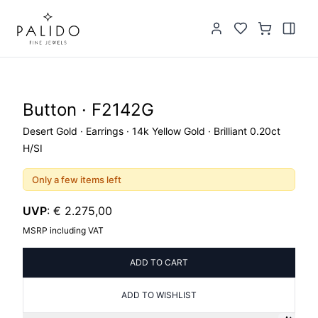
Button · F2142G
Desert Gold · Earrings · 14k Yellow Gold · Brilliant 0.20ct
H/SI
Only a few items left
UVP
:
€ 2.275,00
MSRP including VAT
ADD TO CART
ADD TO WISHLIST