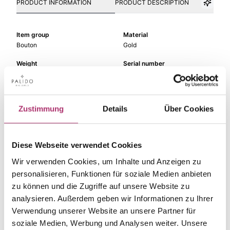
PRODUCT INFORMATION
PRODUCT DESCRIPTION
Item group
Material
Bouton
Gold
Weight
Serial number
-
1.39.571.GG.585.018.0.0
EAN
Alternative
9010595787553
-
Zustimmung
Details
Über Cookies
Metal Fineness
Metal Color
585
yellow gold
Diese Webseite verwendet Cookies
Size
Gem Color
-
white
Wir verwenden Cookies, um Inhalte und Anzeigen zu
personalisieren, Funktionen für soziale Medien anbieten
Gem Type
Gem
zu können und die Zugriffe auf unsere Website zu
Diamond
fc diamond
analysieren. Außerdem geben wir Informationen zu Ihrer
Verwendung unserer Website an unsere Partner für
soziale Medien, Werbung und Analysen weiter. Unsere