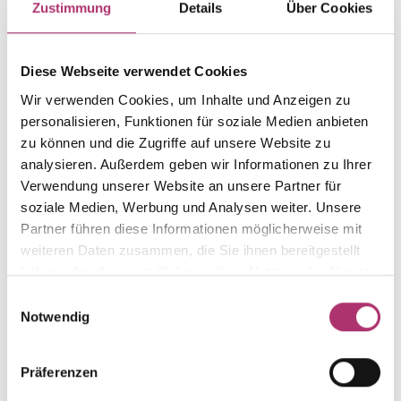
Zustimmung
Details
Über Cookies
Weight
Serial number
-
1.39.561.RG.750.257.0.0
Diese Webseite verwendet Cookies
EAN
Alternative
Wir verwenden Cookies, um Inhalte und Anzeigen zu
9010595764844
-
personalisieren, Funktionen für soziale Medien anbieten
Metal Fineness
Metal Color
zu können und die Zugriffe auf unsere Website zu
750
red gold
analysieren. Außerdem geben wir Informationen zu Ihrer
Gem Color
Gem Type
Verwendung unserer Website an unsere Partner für
pink
Colored stone
soziale Medien, Werbung und Analysen weiter. Unsere
Partner führen diese Informationen möglicherweise mit
Gem
Size
weiteren Daten zusammen, die Sie ihnen bereitgestellt
morganite
-
haben oder die sie im Rahmen Ihrer Nutzung der Dienste
gesammelt haben.
Einwilligungsauswahl
Notwendig
Discover more pieces.
Präferenzen