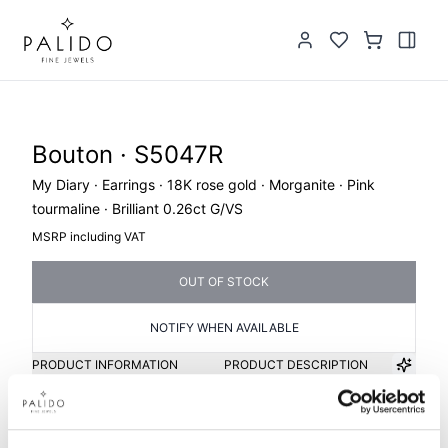
Bouton · S5047R
My Diary · Earrings · 18K rose gold · Morganite · Pink
tourmaline · Brilliant 0.26ct G/VS
MSRP including VAT
OUT OF STOCK
NOTIFY WHEN AVAILABLE
PRODUCT INFORMATION
PRODUCT DESCRIPTION
Item group
Material
Bouton
Gold