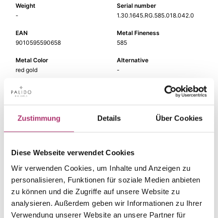
Weight
Serial number
-
1.30.1645.RG.585.018.042.0
EAN
Metal Fineness
9010595590658
585
Metal Color
Alternative
red gold
-
Gem Color
Gem Type
white
Diamond
Gem
Length
Zustimmung
Details
Über Cookies
fc diamond
42 cm
Width
-
Diese Webseite verwendet Cookies
Wir verwenden Cookies, um Inhalte und Anzeigen zu
personalisieren, Funktionen für soziale Medien anbieten
zu können und die Zugriffe auf unsere Website zu
analysieren. Außerdem geben wir Informationen zu Ihrer
The matching pieces
Verwendung unserer Website an unsere Partner für