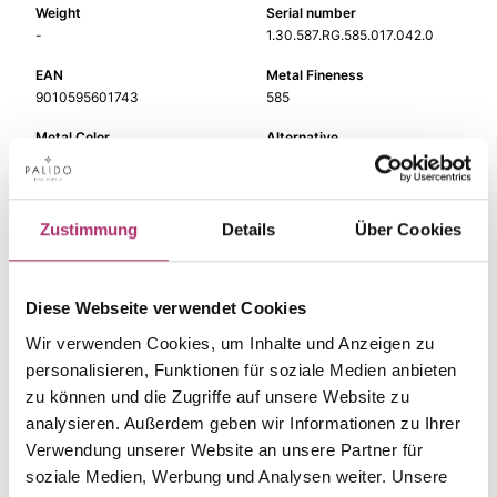
Weight
Serial number
-
1.30.587.RG.585.017.042.0
EAN
Metal Fineness
9010595601743
585
Metal Color
Alternative
red gold
-
Gem Color
Gem Type
white
Diamond
Zustimmung
Details
Über Cookies
Gem
Length
diamond
42 cm
Diese Webseite verwendet Cookies
Width
Wir verwenden Cookies, um Inhalte und Anzeigen zu
-
personalisieren, Funktionen für soziale Medien anbieten
zu können und die Zugriffe auf unsere Website zu
analysieren. Außerdem geben wir Informationen zu Ihrer
Verwendung unserer Website an unsere Partner für
The matching pieces
soziale Medien, Werbung und Analysen weiter. Unsere