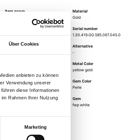
Item group
Material
Collier
Gold
Weight
Serial number
-
1.30.419.GG.585.067.045.0
Über Cookies
EAN
Alternative
9010595732362
-
Metal Fineness
Metal Color
585
yellow gold
 Medien anbieten zu können
Length
Gem Color
hrer Verwendung unserer
45 cm
Perle
 führen diese Informationen
ie im Rahmen Ihrer Nutzung
Gem Type
Gem
Perle
fwp white
Width
-
Marketing