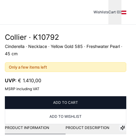
Wishlists
Cart (0)
Collier · K10792
Cinderella · Necklace · Yellow Gold 585 · Freshwater Pearl ·
45 cm
Only a few items left
UVP
:
€ 1.410,00
MSRP including VAT
ADD TO CART
ADD TO WISHLIST
PRODUCT INFORMATION
PRODUCT DESCRIPTION