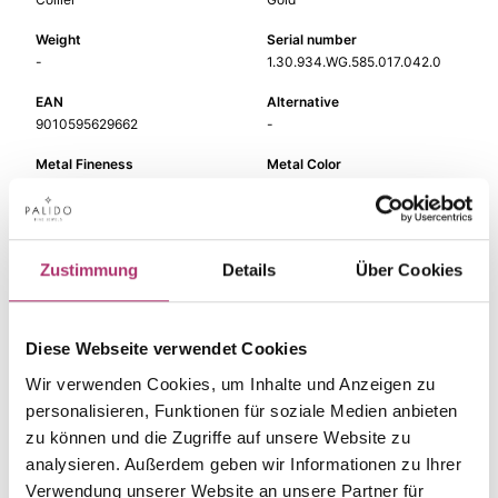
Weight
Serial number
-
1.30.934.WG.585.017.042.0
EAN
Alternative
9010595629662
-
Metal Fineness
Metal Color
585
white gold
Length
Gem Color
42 cm
white
Zustimmung
Details
Über Cookies
Gem Type
Gem
Diamond
diamond
Diese Webseite verwendet Cookies
Width
-
Wir verwenden Cookies, um Inhalte und Anzeigen zu
personalisieren, Funktionen für soziale Medien anbieten
zu können und die Zugriffe auf unsere Website zu
analysieren. Außerdem geben wir Informationen zu Ihrer
Verwendung unserer Website an unsere Partner für