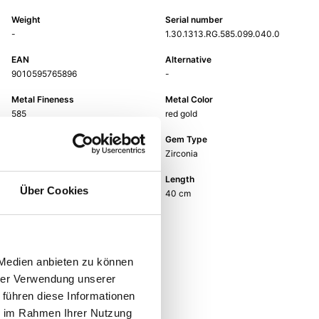
Weight
Serial number
-
1.30.1313.RG.585.099.040.0
EAN
Alternative
9010595765896
-
Metal Fineness
Metal Color
585
red gold
Gem Color
Gem Type
white
Zirconia
Gem
Length
Über Cookies
zirconia white
40 cm
Width
-
 Medien anbieten zu können
hrer Verwendung unserer
 führen diese Informationen
ie im Rahmen Ihrer Nutzung