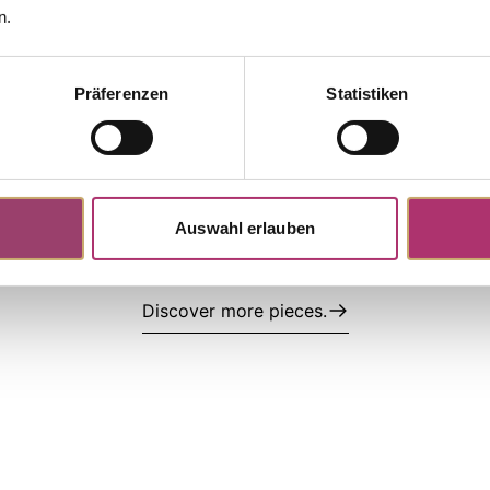
collection.
n.
Präferenzen
Statistiken
 K11769G
Necklace · K11769W
ents · Necklace · Yellow Gold
My Diary - Longing · Necklace · 
 Zirconia · 40 cm
585 · White Zirconia · 45 cm
,00
UVP
:
€ 389,00
Auswahl erlauben
Discover more pieces.