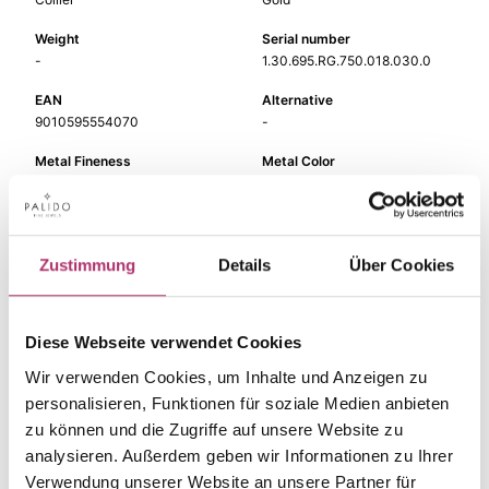
Weight
Serial number
-
1.30.695.RG.750.018.030.0
EAN
Alternative
9010595554070
-
Metal Fineness
Metal Color
750
red gold
Length
Gem Color
41 cm
white
Zustimmung
Details
Über Cookies
Gem Type
Gem
Diamond
fc diamond
Diese Webseite verwendet Cookies
Width
-
Wir verwenden Cookies, um Inhalte und Anzeigen zu
personalisieren, Funktionen für soziale Medien anbieten
zu können und die Zugriffe auf unsere Website zu
analysieren. Außerdem geben wir Informationen zu Ihrer
Verwendung unserer Website an unsere Partner für