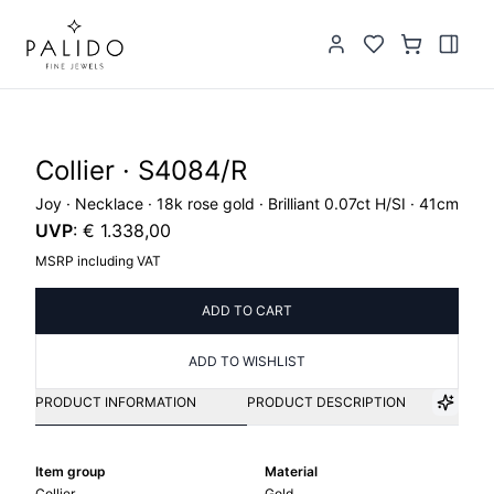
Collier · S4084/R
Joy · Necklace · 18k rose gold · Brilliant 0.07ct H/SI · 41cm
UVP
:
€ 1.338,00
MSRP including VAT
ADD TO CART
ADD TO WISHLIST
PRODUCT INFORMATION
PRODUCT DESCRIPTION
Item group
Material
Collier
Gold