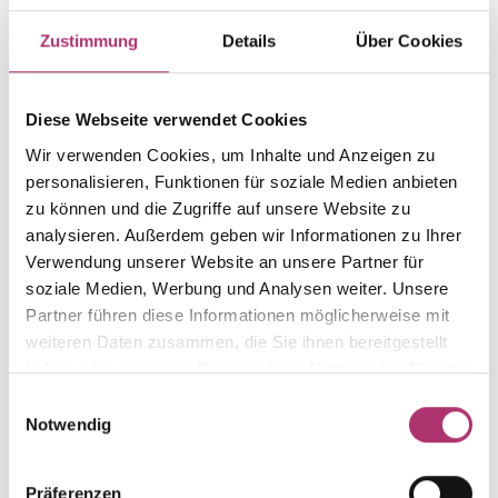
Weight
Serial number
Zustimmung
Details
Über Cookies
-
1.30.1048.WG.750.018.044.0
EAN
Alternative
Diese Webseite verwendet Cookies
9010595651755
-
Wir verwenden Cookies, um Inhalte und Anzeigen zu
Metal Fineness
Metal Color
personalisieren, Funktionen für soziale Medien anbieten
750
white gold
zu können und die Zugriffe auf unsere Website zu
Length
Width
analysieren. Außerdem geben wir Informationen zu Ihrer
44 cm
-
Verwendung unserer Website an unsere Partner für
soziale Medien, Werbung und Analysen weiter. Unsere
Gem Color
Gem Type
white
Diamond
Partner führen diese Informationen möglicherweise mit
weiteren Daten zusammen, die Sie ihnen bereitgestellt
Gem
haben oder die sie im Rahmen Ihrer Nutzung der Dienste
fc diamond
gesammelt haben.
Einwilligungsauswahl
Notwendig
Präferenzen