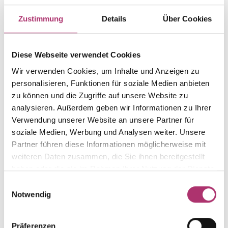
Weight
Serial number
Zustimmung
Details
Über Cookies
-
1.30.948.RG.750.017.139.0
EAN
Alternative
Diese Webseite verwendet Cookies
9010595626760
-
Wir verwenden Cookies, um Inhalte und Anzeigen zu
Metal Fineness
Metal Color
personalisieren, Funktionen für soziale Medien anbieten
750
red gold
zu können und die Zugriffe auf unsere Website zu
Length
Gem Color
analysieren. Außerdem geben wir Informationen zu Ihrer
39 cm
white
Verwendung unserer Website an unsere Partner für
soziale Medien, Werbung und Analysen weiter. Unsere
Gem Type
Gem
Diamond
diamond
Partner führen diese Informationen möglicherweise mit
weiteren Daten zusammen, die Sie ihnen bereitgestellt
Width
haben oder die sie im Rahmen Ihrer Nutzung der Dienste
-
gesammelt haben.
Einwilligungsauswahl
Notwendig
Präferenzen