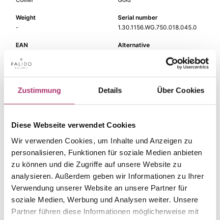
Weight
Serial number
-
1.30.1156.WG.750.018.045.0
EAN
Alternative
9010595692604
-
Metal Fineness
Metal Color
750
white gold
Zustimmung
Details
Über Cookies
Length
Gem Color
45 cm
white
Diese Webseite verwendet Cookies
Gem Type
Gem
Diamond
fc diamond
Wir verwenden Cookies, um Inhalte und Anzeigen zu
personalisieren, Funktionen für soziale Medien anbieten
Width
zu können und die Zugriffe auf unsere Website zu
-
analysieren. Außerdem geben wir Informationen zu Ihrer
Verwendung unserer Website an unsere Partner für
soziale Medien, Werbung und Analysen weiter. Unsere
Partner führen diese Informationen möglicherweise mit