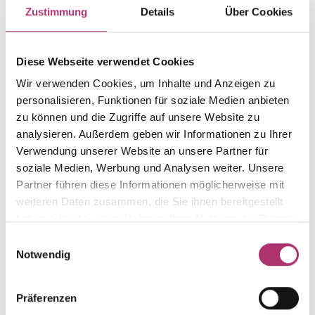
Zustimmung
Details
Über Cookies
Weight
Serial number
-
1.30.1149.RG.750.342.045.0
Diese Webseite verwendet Cookies
EAN
Alternative
9010595757907
-
Wir verwenden Cookies, um Inhalte und Anzeigen zu
personalisieren, Funktionen für soziale Medien anbieten
Metal Fineness
Metal Color
zu können und die Zugriffe auf unsere Website zu
750
red gold
analysieren. Außerdem geben wir Informationen zu Ihrer
Length
Gem Color
Verwendung unserer Website an unsere Partner für
45 cm
green
soziale Medien, Werbung und Analysen weiter. Unsere
Gem Type
Gem
Partner führen diese Informationen möglicherweise mit
Colored stone
amethy. green
weiteren Daten zusammen, die Sie ihnen bereitgestellt
haben oder die sie im Rahmen Ihrer Nutzung der Dienste
Width
gesammelt haben.
-
Einwilligungsauswahl
Notwendig
Präferenzen