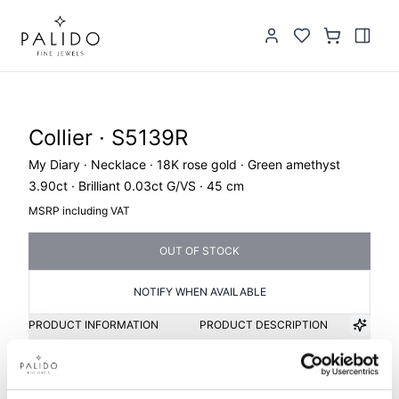
Collier · S5139R
My Diary · Necklace · 18K rose gold · Green amethyst
3.90ct · Brilliant 0.03ct G/VS · 45 cm
MSRP including VAT
OUT OF STOCK
NOTIFY WHEN AVAILABLE
PRODUCT INFORMATION
PRODUCT DESCRIPTION
Item group
Material
Collier
Gold