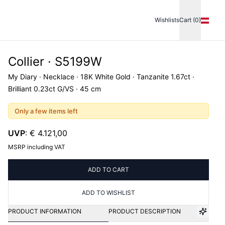
Wishlists
Cart (0)
Collier · S5199W
My Diary · Necklace · 18K White Gold · Tanzanite 1.67ct ·
Brilliant 0.23ct G/VS · 45 cm
Only a few items left
UVP
:
€ 4.121,00
MSRP including VAT
ADD TO CART
ADD TO WISHLIST
PRODUCT INFORMATION
PRODUCT DESCRIPTION