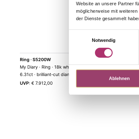
Website an unsere Partner fü
möglicherweise mit weiteren
der Dienste gesammelt habe
Einwilligungsauswahl
Notwendig
Ring · S5200W
Pendant ·
My Diary · Ring · 18k white gold · tanzanite
My Diary · 
6.31ct · brilliant-cut diamond 0.21ct G/VS
Tanzanite 1
Ablehnen
0.49ct G/V
UVP
:
€ 7.912,00
UVP
:
€ 4.7