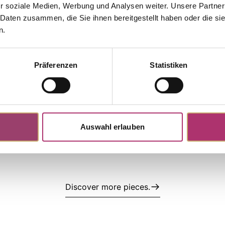
r soziale Medien, Werbung und Analysen weiter. Unsere Partner
The matching pieces from this
 Daten zusammen, die Sie ihnen bereitgestellt haben oder die s
n.
collection.
Präferenzen
Statistiken
 S5201W
Earrings · 18K White Gold ·
.86ct · Brilliant-cut Diamond
Auswahl erlauben
S
95,00
Discover more pieces.