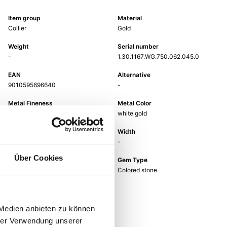
Item group
Material
Collier
Gold
Weight
Serial number
-
1.30.1167.WG.750.062.045.0
EAN
Alternative
9010595696640
-
Metal Fineness
Metal Color
750
white gold
Length
Width
45 cm
-
Über Cookies
Gem Color
Gem Type
blue
Colored stone
Gem
tanzanit
 Medien anbieten zu können
hrer Verwendung unserer