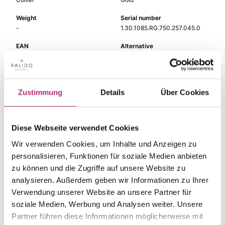
Weight
Serial number
-
1.30.1085.RG.750.257.045.0
EAN
Alternative
9010595671456
-
Metal Fineness
Metal Color
750
red gold
Zustimmung
Details
Über Cookies
Gem Color
Gem Type
pink
Colored stone
Diese Webseite verwendet Cookies
Gem
Length
morganite
45 cm
Wir verwenden Cookies, um Inhalte und Anzeigen zu
personalisieren, Funktionen für soziale Medien anbieten
Width
zu können und die Zugriffe auf unsere Website zu
-
analysieren. Außerdem geben wir Informationen zu Ihrer
Verwendung unserer Website an unsere Partner für
soziale Medien, Werbung und Analysen weiter. Unsere
Partner führen diese Informationen möglicherweise mit