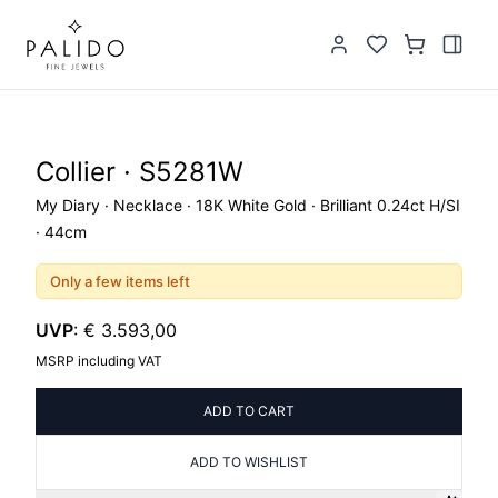
Collier · S5281W
My Diary · Necklace · 18K White Gold · Brilliant 0.24ct H/SI
· 44cm
Only a few items left
UVP
:
€ 3.593,00
MSRP including VAT
ADD TO CART
ADD TO WISHLIST