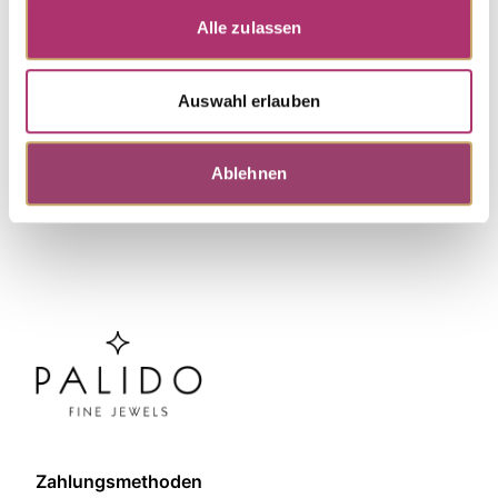
Alle zulassen
Discover more pieces.
Auswahl erlauben
Ablehnen
Zahlungsmethoden