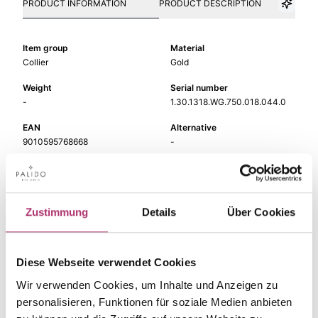
PRODUCT INFORMATION
PRODUCT DESCRIPTION
Item group
Material
Collier
Gold
Weight
Serial number
-
1.30.1318.WG.750.018.044.0
EAN
Alternative
9010595768668
-
Metal Fineness
Metal Color
750
white gold
Length
Width
Zustimmung
Details
Über Cookies
44 cm
-
Gem Color
Gem Type
white
Diamond
Diese Webseite verwendet Cookies
Wir verwenden Cookies, um Inhalte und Anzeigen zu
Gem
fc diamond
personalisieren, Funktionen für soziale Medien anbieten