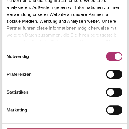
zu können und die Zugriffe auf unsere Website zu
analysieren. Außerdem geben wir Informationen zu Ihrer
Verwendung unserer Website an unsere Partner für
soziale Medien, Werbung und Analysen weiter. Unsere
The matching pieces
Partner führen diese Informationen möglicherweise mit
weiteren Daten zusammen, die Sie ihnen bereitgestellt
from this collection.
haben oder die sie im Rahmen Ihrer Nutzung der Dienste
gesammelt haben.
Einwilligungsauswahl
Notwendig
Pendant · S5283W
Präferenzen
My Diary · Earrings · 18K White Gold · Brilliant
0.18ct H/SI
Statistiken
UVP
:
€ 1.603,00
Marketing
Necklace · S5282W
Out of stock
My Diary · Necklace · 18K White Gold · Brilliant
0.05ct H/SI · 44cm