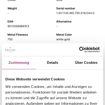
Weight
Serial number
-
1.30.1120.WG.750.018.044.0
EAN
Alternative
9010595684913
-
Metal Fineness
Metal Color
750
white gold
Gem Color
Gem Type
white
Diamond
Gem
Width
Zustimmung
Details
Über Cookies
fc diamond
-
Length
44 cm
Diese Webseite verwendet Cookies
Wir verwenden Cookies, um Inhalte und Anzeigen zu
personalisieren, Funktionen für soziale Medien anbieten
zu können und die Zugriffe auf unsere Website zu
analysieren. Außerdem geben wir Informationen zu Ihrer