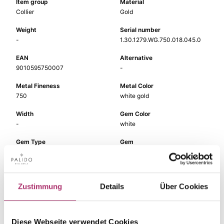
Item group
Material
Collier
Gold
Weight
Serial number
-
1.30.1279.WG.750.018.045.0
EAN
Alternative
9010595750007
-
Metal Fineness
Metal Color
750
white gold
Width
Gem Color
-
white
Gem Type
Gem
Diamond
fc diamond
Length
45 cm
Zustimmung
Details
Über Cookies
Diese Webseite verwendet Cookies