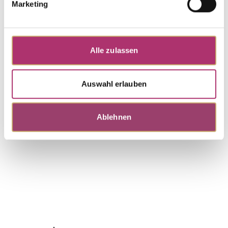
Marketing
Necklace · S5288R/14
Out of stock
Necklace, red gold, 585/-,fc diamond,45 cm
Alle zulassen
Necklace · S5288G/14
Out of stock
Necklace, yellow gold, 585/-,fc diamond,45 cm
Auswahl erlauben
Discover more pieces.
Ablehnen