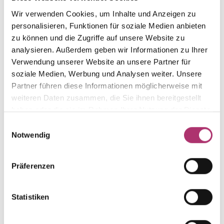
The matching pieces
Wir verwenden Cookies, um Inhalte und Anzeigen zu
personalisieren, Funktionen für soziale Medien anbieten
from this collection.
zu können und die Zugriffe auf unsere Website zu
analysieren. Außerdem geben wir Informationen zu Ihrer
Verwendung unserer Website an unsere Partner für
soziale Medien, Werbung und Analysen weiter. Unsere
Partner führen diese Informationen möglicherweise mit
Necklace · S5288G
weiteren Daten zusammen, die Sie ihnen bereitgestellt
My Diary · Necklace · 18k yellow gold · Brilliant
haben oder die sie im Rahmen Ihrer Nutzung der Dienste
0.30ct H/SI · 45 cm
gesammelt haben.
Einwilligungsauswahl
UVP
:
€ 2.240,00
Notwendig
Präferenzen
Necklace · S5288R
My Diary · Necklace · 18K rose gold · Brilliant
0.30ct H/SI · 45 cm
Statistiken
UVP
:
€ 2.087,00