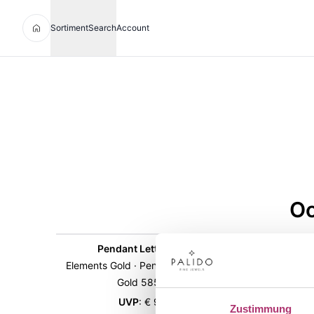
Sortiment
Search
Account
Oo
Pendant Letter · C320-M
En
Elements Gold · Pendant Letter · Yellow
Elements
Gold 585 · 6 mm
g
UVP
:
€ 99,00
Zustimmung