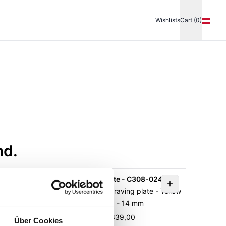
Wishlists
Cart (0)
nd.
-A
Engraving plate - C308-024
 · Yellow
Elements Gold - Engraving plate - Yellow
gold 585 - 14 mm
UVP
:
€ 339,00
Über Cookies