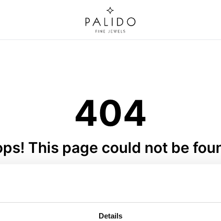
404
ps! This page could not be fou
graving plate - C308-023
Pendant Letter · C320
 Gold - Engraving plate - Yellow
Elements Gold · Pendant Letter
old 585 - round - 10mm
Gold 585 · 6 mm
UVP
:
€ 182,00
UVP
:
€ 99,00
Details