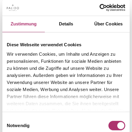
PRODUCT INFORMATION
PRODUCT DESCRIPTION
Item group
Material
Zustimmung
Details
Über Cookies
Collier
Gold
Weight
Serial number
-
1.30.1268.WG.750.018.042.0
Diese Webseite verwendet Cookies
EAN
Alternative
Wir verwenden Cookies, um Inhalte und Anzeigen zu
9010595745102
-
personalisieren, Funktionen für soziale Medien anbieten
zu können und die Zugriffe auf unsere Website zu
Metal Fineness
Metal Color
analysieren. Außerdem geben wir Informationen zu Ihrer
750
white gold
Verwendung unserer Website an unsere Partner für
Length
Width
soziale Medien, Werbung und Analysen weiter. Unsere
42 cm
-
Partner führen diese Informationen möglicherweise mit
Gem Color
Gem Type
weiteren Daten zusammen, die Sie ihnen bereitgestellt
white
Diamond
haben oder die sie im Rahmen Ihrer Nutzung der Dienste
gesammelt haben.
Gem
Einwilligungsauswahl
fc diamond
Notwendig