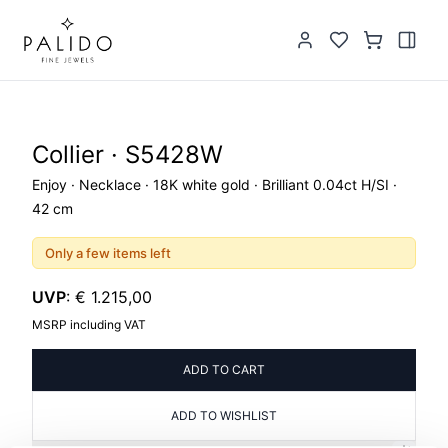
Collier · S5428W
Enjoy · Necklace · 18K white gold · Brilliant 0.04ct H/SI ·
42 cm
Only a few items left
UVP
:
€ 1.215,00
MSRP including VAT
ADD TO CART
ADD TO WISHLIST