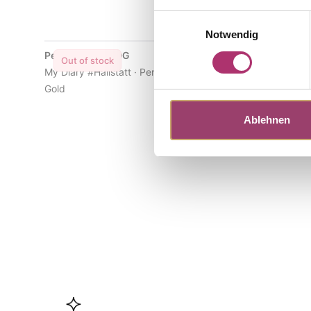
Einwilligungsauswahl
Notwendig
Pendant · S5460G
Out of stock
My Diary #Hallstatt · Pendant · 18K Yellow
Gold
Ablehnen