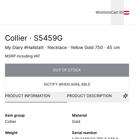
Wishlists
Cart (0)
Collier · S5459G
My Diary #Hallstatt · Necklace · Yellow Gold 750 · 45 cm
MSRP including VAT
OUT OF STOCK
NOTIFY WHEN AVAILABLE
PRODUCT INFORMATION
PRODUCT DESCRIPTION
Item group
Material
Collier
Gold
Weight
Serial number
-
1.30.1449.GG.750.0.045.0