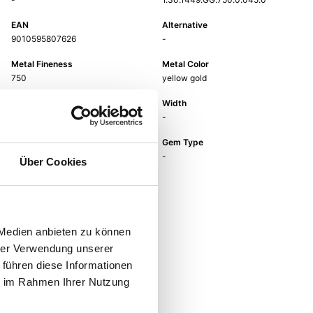
EAN
Alternative
9010595807626
-
Metal Fineness
Metal Color
750
yellow gold
Length
Width
45 cm
-
Gem Color
Gem Type
-
-
Über Cookies
Gem
-
 Medien anbieten zu können
hrer Verwendung unserer
 führen diese Informationen
ie im Rahmen Ihrer Nutzung