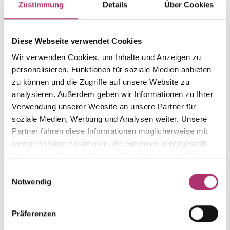
Zustimmung
Details
Über Cookies
Weight
Serial number
-
1.41.1556.GG.585.0.275.0.1
Diese Webseite verwendet Cookies
EAN
Alternative
Wir verwenden Cookies, um Inhalte und Anzeigen zu
9010595778568
-
personalisieren, Funktionen für soziale Medien anbieten
Metal Fineness
Metal Color
zu können und die Zugriffe auf unsere Website zu
585
yellow gold
analysieren. Außerdem geben wir Informationen zu Ihrer
Gem Color
Gem Type
Verwendung unserer Website an unsere Partner für
-
-
soziale Medien, Werbung und Analysen weiter. Unsere
Partner führen diese Informationen möglicherweise mit
Gem
weiteren Daten zusammen, die Sie ihnen bereitgestellt
-
haben oder die sie im Rahmen Ihrer Nutzung der Dienste
gesammelt haben.
Einwilligungsauswahl
Notwendig
Discover more pieces from this collection.
Präferenzen