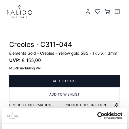
Creoles · C311-044
Elements Gold - Creoles - Yellow gold 585 - 17.5 X 1.3mm
UVP
:
€ 155,00
MSRP including VAT
ADD TO CART
ADD TO WISHLIST
PRODUCT INFORMATION
PRODUCT DESCRIPTION
Item group
Material
Creolen
Gold