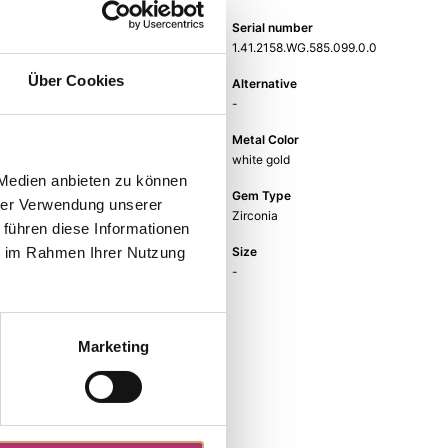
Weight
Serial number
-
1.41.2158.WG.585.099.0.0
Über Cookies
EAN
Alternative
9010595734410
-
Metal Fineness
Metal Color
585
white gold
 Medien anbieten zu können
Gem Color
Gem Type
hrer Verwendung unserer
white
Zirconia
 führen diese Informationen
Gem
Size
ie im Rahmen Ihrer Nutzung
zirconia white
-
Marketing