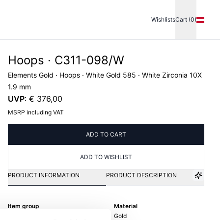
Wishlists
Cart (0)
Hoops · C311-098/W
Elements Gold · Hoops · White Gold 585 · White Zirconia 10X
1.9 mm
UVP
:
€ 376,00
MSRP including VAT
ADD TO CART
ADD TO WISHLIST
PRODUCT INFORMATION
PRODUCT DESCRIPTION
Item group
Material
Creolen
Gold