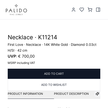
Necklace · K11214
First Love · Necklace · 14K White Gold · Diamond 0.03ct
H/SI · 42 cm
UVP
:
€ 700,00
MSRP including VAT
ADD TO CART
ADD TO WISHLIST
PRODUCT INFORMATION
PRODUCT DESCRIPTION