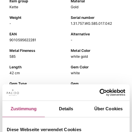
Item group
Material
Kette
Gold
Weight
Serial number
-
1.31.757.WG.585.017.042
EAN
Alternative
9010595622281
-
Metal Fineness
Metal Color
585
white gold
Length
Gem Color
42 cm
white
Gem Type
Gem
Diamond
diamond
Zustimmung
Details
Über Cookies
The matching pieces
Diese Webseite verwendet Cookies