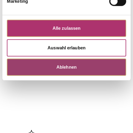
Marketing
Diamond 0.045ct H/SI
Necklace · K11214G
Alle zulassen
Out of stock
First Love · Necklace · 14k Yellow Gold · Diamond
0.03ct H/SI · 42 cm
Auswahl erlauben
Discover more pieces.
Ablehnen