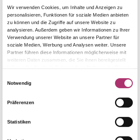
from this collection.
Wir verwenden Cookies, um Inhalte und Anzeigen zu
personalisieren, Funktionen für soziale Medien anbieten
zu können und die Zugriffe auf unsere Website zu
analysieren. Außerdem geben wir Informationen zu Ihrer
Verwendung unserer Website an unsere Partner für
Ring · K11215G
soziale Medien, Werbung und Analysen weiter. Unsere
First Love · Ring · Yellow Gold 585 · Diamond
Partner führen diese Informationen möglicherweise mit
0.035ct H/SI
weiteren Daten zusammen, die Sie ihnen bereitgestellt
UVP
:
€ 463,00
haben oder die sie im Rahmen Ihrer Nutzung der Dienste
gesammelt haben.
Einwilligungsauswahl
Notwendig
Ring · K11215
First Love · Ring · 14k White Gold · Diamond
0.035ct H/SI
Präferenzen
UVP
:
€ 504,00
Statistiken
Stud Earrings · K11216G
Out of stock
First Love · Ear Jewelry · 14k Yellow Gold ·