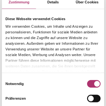
Zustimmung
Details
Über Cookies
Weight
Serial number
-
1.6.1313.GG.585.0.0
Diese Webseite verwendet Cookies
EAN
Alternative
Wir verwenden Cookies, um Inhalte und Anzeigen zu
9010595781704
-
personalisieren, Funktionen für soziale Medien anbieten
Metal Fineness
Metal Color
zu können und die Zugriffe auf unsere Website zu
585
yellow gold
analysieren. Außerdem geben wir Informationen zu Ihrer
Size
Gem Color
Verwendung unserer Website an unsere Partner für
-
-
soziale Medien, Werbung und Analysen weiter. Unsere
Partner führen diese Informationen möglicherweise mit
Gem Type
Gem
weiteren Daten zusammen, die Sie ihnen bereitgestellt
-
-
haben oder die sie im Rahmen Ihrer Nutzung der Dienste
gesammelt haben.
Einwilligungsauswahl
Notwendig
Discover more pieces from this collection.
Präferenzen