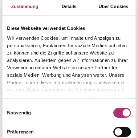
Item group
Material
Zustimmung
Details
Über Cookies
Kreuz
Gold
Weight
Serial number
-
1.6.1234.GW.585.0.0
Diese Webseite verwendet Cookies
EAN
Alternative
Wir verwenden Cookies, um Inhalte und Anzeigen zu
9010595769757
-
personalisieren, Funktionen für soziale Medien anbieten
zu können und die Zugriffe auf unsere Website zu
Metal Fineness
Metal Color
585
yellow- and white gold
analysieren. Außerdem geben wir Informationen zu Ihrer
Verwendung unserer Website an unsere Partner für
Size
Gem Color
soziale Medien, Werbung und Analysen weiter. Unsere
-
-
Partner führen diese Informationen möglicherweise mit
Gem Type
Gem
weiteren Daten zusammen, die Sie ihnen bereitgestellt
-
-
haben oder die sie im Rahmen Ihrer Nutzung der Dienste
gesammelt haben.
Einwilligungsauswahl
Notwendig
Discover more pieces from this collection.
Präferenzen