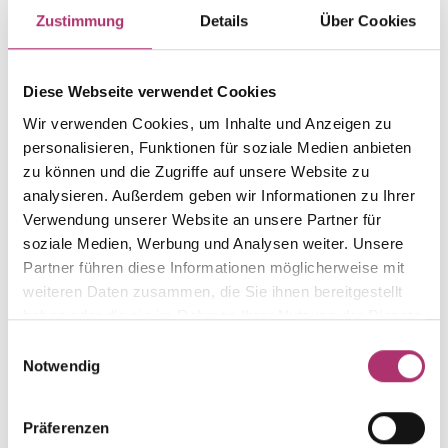
Item group
Material
Zustimmung
Details
Über Cookies
Medaillon
Gold
Weight
Serial number
-
1.8.343.GG.585.0.0
Diese Webseite verwendet Cookies
EAN
Alternative
Wir verwenden Cookies, um Inhalte und Anzeigen zu
9010595771743
-
personalisieren, Funktionen für soziale Medien anbieten
zu können und die Zugriffe auf unsere Website zu
Metal Fineness
Metal Color
585
yellow gold
analysieren. Außerdem geben wir Informationen zu Ihrer
Verwendung unserer Website an unsere Partner für
Size
Gem Color
soziale Medien, Werbung und Analysen weiter. Unsere
-
-
Partner führen diese Informationen möglicherweise mit
Gem Type
Gem
weiteren Daten zusammen, die Sie ihnen bereitgestellt
-
-
haben oder die sie im Rahmen Ihrer Nutzung der Dienste
gesammelt haben.
Einwilligungsauswahl
Notwendig
Discover more pieces from this collection.
Präferenzen