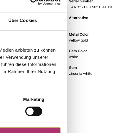
Weight
Serial number
-
1.44.3521.GG.585.099.0.0
EAN
Alternative
Über Cookies
9010595776656
-
Metal Fineness
Metal Color
585
yellow gold
 Medien anbieten zu können
Size
Gem Color
-
white
hrer Verwendung unserer
 führen diese Informationen
Gem Type
Gem
ie im Rahmen Ihrer Nutzung
Zirconia
zirconia white
Marketing