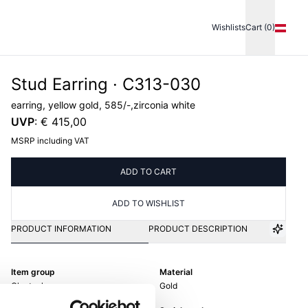
Wishlists
Cart (0)
Stud Earring · C313-030
earring, yellow gold, 585/-,zirconia white
UVP
:
€ 415,00
MSRP including VAT
ADD TO CART
ADD TO WISHLIST
PRODUCT INFORMATION
PRODUCT DESCRIPTION
Item group
Material
Ohrstecker
Gold