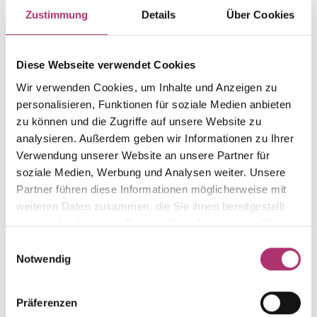
Item group
Material
Zustimmung
Details
Über Cookies
Ohrstecker
Gold
Weight
Serial number
-
1.44.3482.WG.585.067.0.0
Diese Webseite verwendet Cookies
EAN
Alternative
Wir verwenden Cookies, um Inhalte und Anzeigen zu
9010595761638
-
personalisieren, Funktionen für soziale Medien anbieten
zu können und die Zugriffe auf unsere Website zu
Metal Fineness
Metal Color
585
white gold
analysieren. Außerdem geben wir Informationen zu Ihrer
Verwendung unserer Website an unsere Partner für
Gem Color
Gem Type
soziale Medien, Werbung und Analysen weiter. Unsere
Perle
Perle
Partner führen diese Informationen möglicherweise mit
Gem
Size
weiteren Daten zusammen, die Sie ihnen bereitgestellt
fwp white
-
haben oder die sie im Rahmen Ihrer Nutzung der Dienste
gesammelt haben.
Einwilligungsauswahl
Notwendig
Discover more pieces.
Präferenzen