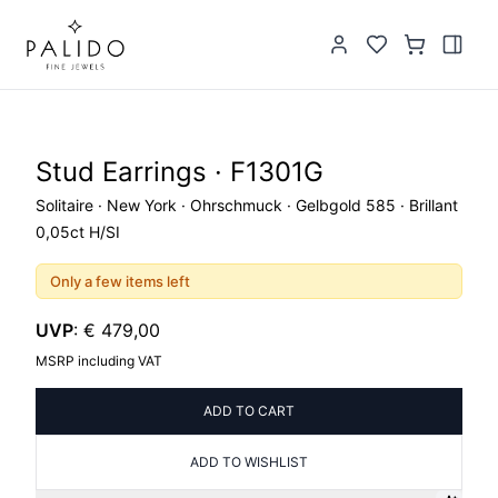
Stud Earrings · F1301G
Solitaire · New York · Ohrschmuck · Gelbgold 585 · Brillant
0,05ct H/SI
Only a few items left
UVP
:
€ 479,00
MSRP including VAT
ADD TO CART
ADD TO WISHLIST