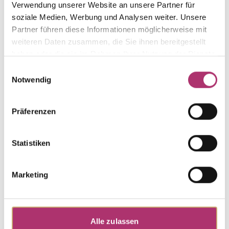
Verwendung unserer Website an unsere Partner für
The matching pieces
soziale Medien, Werbung und Analysen weiter. Unsere
Partner führen diese Informationen möglicherweise mit
from this collection.
weiteren Daten zusammen, die Sie ihnen bereitgestellt
haben oder die sie im Rahmen Ihrer Nutzung der Dienste
gesammelt haben.
Einwilligungsauswahl
Notwendig
Ring · F1302G
Out of stock
Präferenzen
Solitaire · New York · Ring · Gelbgold 585 · Brillant
0,05ct H/SI
Statistiken
Pendant · F1300G
Out of stock
Solitaire · New York · Anhänger · Gelbgold 585 ·
Marketing
Brillant 0,05ct H/SI
Alle zulassen