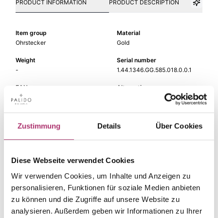
PRODUCT INFORMATION
PRODUCT DESCRIPTION
Item group
Material
Ohrstecker
Gold
Weight
Serial number
-
1.44.1346.GG.585.018.0.0.1
EAN
Alternative
9010595558399
-
Metal Fineness
Metal Color
585
yellow gold
Zustimmung
Details
Über Cookies
Size
Gem Color
-
white
Diese Webseite verwendet Cookies
Gem Type
Gem
Wir verwenden Cookies, um Inhalte und Anzeigen zu
Diamond
fc diamond
personalisieren, Funktionen für soziale Medien anbieten
zu können und die Zugriffe auf unsere Website zu
analysieren. Außerdem geben wir Informationen zu Ihrer