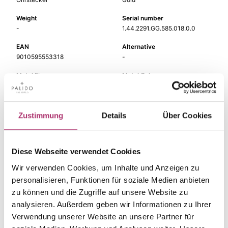
Weight
Serial number
-
1.44.2291.GG.585.018.0.0
EAN
Alternative
9010595553318
-
Metal Fineness
Metal Color
585
yellow gold
Size
Gem Color
-
white
Zustimmung
Details
Über Cookies
Gem Type
Gem
Diamond
fc diamond
Diese Webseite verwendet Cookies
Wir verwenden Cookies, um Inhalte und Anzeigen zu
personalisieren, Funktionen für soziale Medien anbieten
zu können und die Zugriffe auf unsere Website zu
The matching pieces
analysieren. Außerdem geben wir Informationen zu Ihrer
Verwendung unserer Website an unsere Partner für